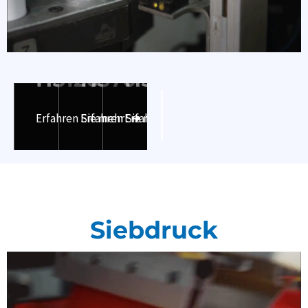
Rohrkopfmaschine
-
JX-
JX-
JX-
HS120
HS70
HS60
Erfahren Sie mehr
Erfahren Sie mehr
Erfahren Sie mehr
Siebdruck