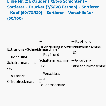
Linie Nr. 2: Extruder (1/2/5/6 Schichten) –
Sortierer – Drucker (3/5/6/8 Farben) – Sortierer
– Kopf (60/70/120) – Sortierer – Verschließer
(50/100)
—
— Kopf- und
—
Orientierungssortiermaschine
Schultermaschine
Extrusions-/Schneidemaschine
-60
— Kopf- und
— Kopf- und
Schultermaschine
— 6-Farben-
Schultermaschine
-120
Offsetdruckmaschine
-70
— Verschluss-
— 8-Farben-
und
Offsetdruckmaschine
Folienmaschine